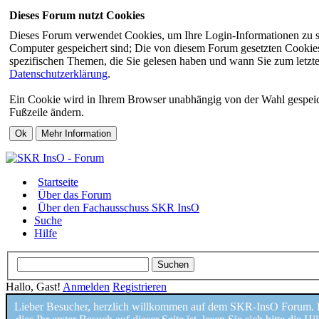
Dieses Forum nutzt Cookies
Dieses Forum verwendet Cookies, um Ihre Login-Informationen zu spei
Computer gespeichert sind; Die von diesem Forum gesetzten Cookies 
spezifischen Themen, die Sie gelesen haben und wann Sie zum letzten
Datenschutzerklärung
.
Ein Cookie wird in Ihrem Browser unabhängig von der Wahl gespeicher
Fußzeile ändern.
Startseite
Über das Forum
Über den Fachausschuss SKR InsO
Suche
Hilfe
Hallo, Gast!
Anmelden
Registrieren
Lieber Besucher, herzlich willkommen auf dem SKR-InsO Forum. H