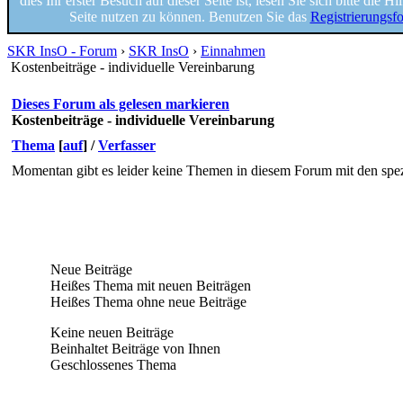
dies Ihr erster Besuch auf dieser Seite ist, lesen Sie sich bitte die 
Seite nutzen zu können. Benutzen Sie das
Registrierungsf
SKR InsO - Forum
›
SKR InsO
›
Einnahmen
Kostenbeiträge - individuelle Vereinbarung
Dieses Forum als gelesen markieren
Kostenbeiträge - individuelle Vereinbarung
Thema
[
auf
]
/
Verfasser
Momentan gibt es leider keine Themen in diesem Forum mit den spez
Neue Beiträge
Heißes Thema mit neuen Beiträgen
Heißes Thema ohne neue Beiträge
Keine neuen Beiträge
Beinhaltet Beiträge von Ihnen
Geschlossenes Thema