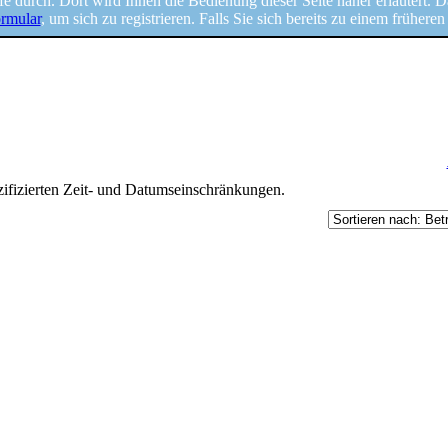
Hilfe durch. Dort wird Ihnen die Bedienung dieser Seite näher erläutert. 
ormular
, um sich zu registrieren. Falls Sie sich bereits zu einem frühere
ifizierten Zeit- und Datumseinschränkungen.