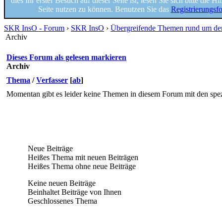
dies Ihr erster Besuch auf dieser Seite ist, lesen Sie sich bitte die 
Seite nutzen zu können. Benutzen Sie das
Registrierungsf
SKR InsO - Forum
›
SKR InsO
›
Übergreifende Themen rund um d
Archiv
Dieses Forum als gelesen markieren
Archiv
Thema
/
Verfasser
[
ab
]
Momentan gibt es leider keine Themen in diesem Forum mit den spez
Neue Beiträge
Heißes Thema mit neuen Beiträgen
Heißes Thema ohne neue Beiträge
Keine neuen Beiträge
Beinhaltet Beiträge von Ihnen
Geschlossenes Thema