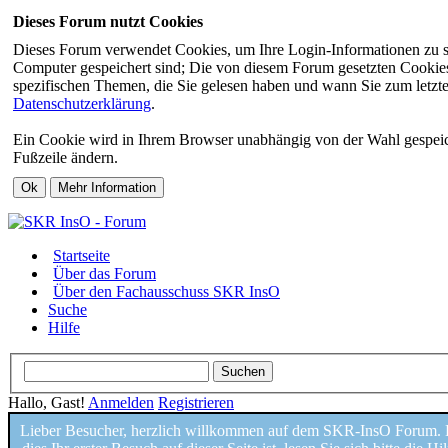
Dieses Forum nutzt Cookies
Dieses Forum verwendet Cookies, um Ihre Login-Informationen zu spei
Computer gespeichert sind; Die von diesem Forum gesetzten Cookies 
spezifischen Themen, die Sie gelesen haben und wann Sie zum letzten
Datenschutzerklärung
.
Ein Cookie wird in Ihrem Browser unabhängig von der Wahl gespeicher
Fußzeile ändern.
Startseite
Über das Forum
Über den Fachausschuss SKR InsO
Suche
Hilfe
Hallo, Gast!
Anmelden
Registrieren
Lieber Besucher, herzlich willkommen auf dem SKR-InsO Forum. H