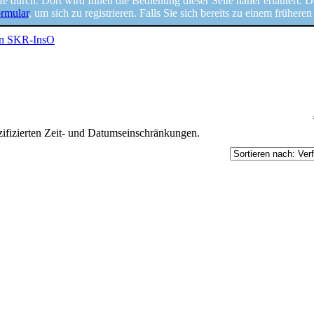
Hilfe durch. Dort wird Ihnen die Bedienung dieser Seite näher erläutert. 
ormular
, um sich zu registrieren. Falls Sie sich bereits zu einem frühere
en SKR-InsO
ifizierten Zeit- und Datumseinschränkungen.