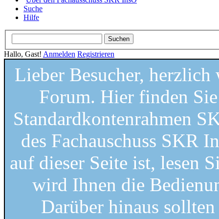
Suche
Hilfe
Hallo, Gast!
Anmelden
Registrieren
Lieber Besucher, herzlic
Forum. Hier finden Si
Standardkontenrahmen SKR
des Fachauschuss SKR Ins
auf dieser Seite ist, lesen S
wird Ihnen die Bedienung
Darüber hinaus sollten 